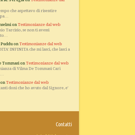
empo che aspettavo di risentire
 pa…
nselmi
on
Testimonianze dal web
io Tarcisio, se non ti avessi
uto…
a Puddu
on
Testimonianze dal web
TA' INFINITA che mi lasci, che lasci a
e Tommasi
on
Testimonianze dal web
nianza di Vilma De Tommasi Cari
 e…
on
Testimonianze dal web
tanti doni che ho avuto dal Signore, e'
Contatti