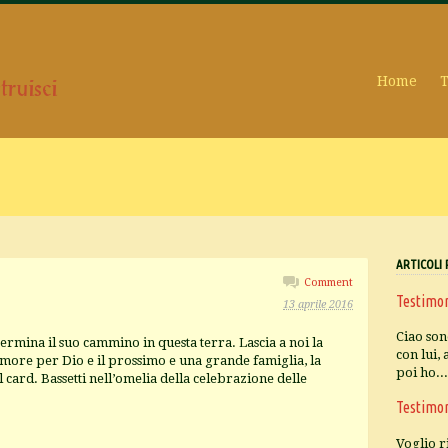
Home
T
ARTICOLI 
Comment
Testimo
13 aprile 2016
Ciao son
ermina il suo cammino in questa terra. Lascia a noi la
con lui,
amore per Dio e il prossimo e una grande famiglia, la
poi ho..
 card. Bassetti nell’omelia della celebrazione delle
Testimo
Voglio r