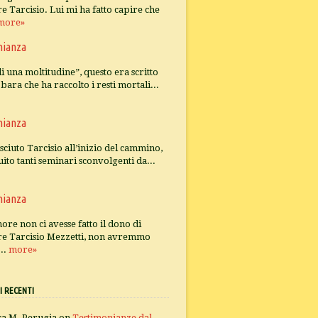
e Tarcisio. Lui mi ha fatto capire che
more»
nianza
i una moltitudine”, questo era scritto
bara che ha raccolto i resti mortali...
nianza
ciuto Tarcisio all’inizio del cammino,
uito tanti seminari sconvolgenti da...
nianza
nore non ci avesse fatto il dono di
re Tarcisio Mezzetti, non avremmo
...
more»
 RECENTI
ca M. Perugia
on
Testimonianze dal