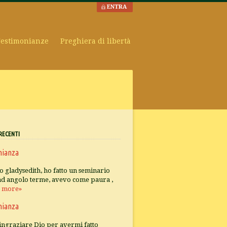
ENTRA
estimonianze
Preghiera di libertà
RECENTI
nianza
o gladysedith, ho fatto un seminario
 ad angolo terme, avevo come paura ,
.
more»
nianza
ingraziare Dio per avermi fatto