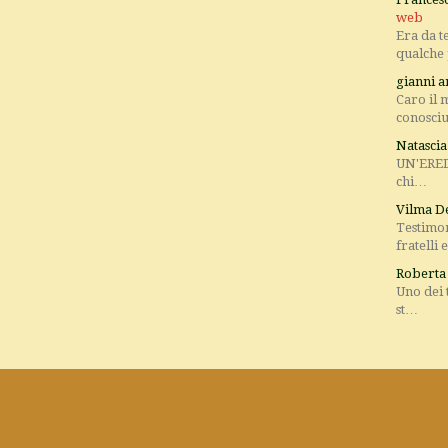
web
Era da t
qualche
gianni a
Caro il m
conosci
Natasci
UN'EREDI
chi…
Vilma D
Testimo
fratelli
Roberta
Uno dei 
st…