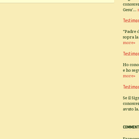
conoscer
Gesu’...
Testimo
“Padre d
sopra la 
more»
Testimo
Ho conos
e ho seg
more»
Testimo
Se il Sig
conosce
avuto la
COMMENTI
Frances