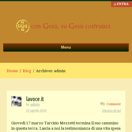
ENTRA
Menu
Home
/
Blog
/ Archives: admin
lavoce.it
Comment
by
admin
13 aprile 2016
Dicono di lui
Giovedì 17 marzo Tarcisio Mezzetti termina il suo cammino
in questa terra. Lascia a noi la testimonianza di una vita spesa