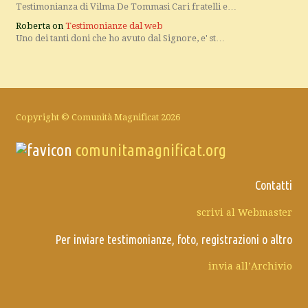
Testimonianza di Vilma De Tommasi Cari fratelli e…
Roberta
on
Testimonianze dal web
Uno dei tanti doni che ho avuto dal Signore, e' st…
Copyright © Comunità Magnificat 2026
comunitamagnificat.org
Contatti
scrivi al Webmaster
Per inviare testimonianze, foto, registrazioni o altro
invia all’Archivio